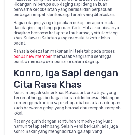
Hidangan ini berupa sup daging sapi dengan kuah
berwarna kecokelatan yang berasal dari perpaduan
berbagai rempah dan kacang tanah yang dihaluskan.
Bagian daging yang digunakan cukup beragam, mulai
dari daging sapi hingga jeroan. Coto Makassar biasanya
disajikan bersama ketupat atau burasa, yaitu lontong
khas Sulawesi Selatan yang memiliki tekstur lebih
padat.
Rahasia kelezatan makanan ini terletak pada proses
bonus new member
memasak yang lama sehingga
bumbu meresap sempurna ke dalam daging.
Konro, Iga Sapi dengan
Cita Rasa Khas
Konro menjadi kuliner khas Makassar berikutnya yang
terkenal hingga berbagai daerah di Indonesia. Hidangan
ini menggunakan iga sapi sebagai bahan utama dengan
kuah berwarna gelap yang berasal dari rempah-rempah
lokal.
Rasanya gurih dengan sentuhan rempah yang kuat
namun tetap seimbang. Selain versi berkuah, ada juga
Konro Bakar yang menghadirkan iga sapi yang