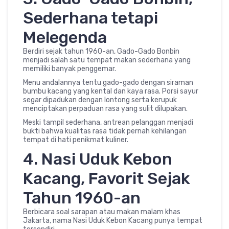
Sederhana tetapi
Melegenda
Berdiri sejak tahun 1960-an, Gado-Gado Bonbin
menjadi salah satu tempat makan sederhana yang
memiliki banyak penggemar.
Menu andalannya tentu gado-gado dengan siraman
bumbu kacang yang kental dan kaya rasa. Porsi sayur
segar dipadukan dengan lontong serta kerupuk
menciptakan perpaduan rasa yang sulit dilupakan.
Meski tampil sederhana, antrean pelanggan menjadi
bukti bahwa kualitas rasa tidak pernah kehilangan
tempat di hati penikmat kuliner.
4. Nasi Uduk Kebon
Kacang, Favorit Sejak
Tahun 1960-an
Berbicara soal sarapan atau makan malam khas
Jakarta, nama Nasi Uduk Kebon Kacang punya tempat