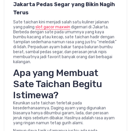
Jakarta Pedas Segar yang Bikin Nagih
Terus
Sate taichan kini menjadi salah satu kuliner jalanan
yang paling
slot gacor maxwin
digemari di Jakarta.
Berbeda dengan sate pada umumnya yang kaya
bumbu kacang atau kecap, sate taichan hadir dengan
tampilan sederhana namun rasa yang justru “meledak”
di lidah. Perpaduan ayam bakar tanpa baluran bumbu
berat, sambal pedas segar, dan perasan jeruk nipis
membuatnya jadi favorit banyak orang dari berbagai
kalangan.
Apa yang Membuat
Sate Taichan Begitu
Istimewa?
Keunikan sate taichan terletak pada
kesederhanaannya. Daging ayam yang digunakan
biasanya hanya dibumbui garam, lada, dan perasan
jeruk nipis sebelum dibakar. Hasilnya adalah rasa ayam
yang ringan namun tetap gurih alami.
Namun daya tarik utamanya justru ada pada