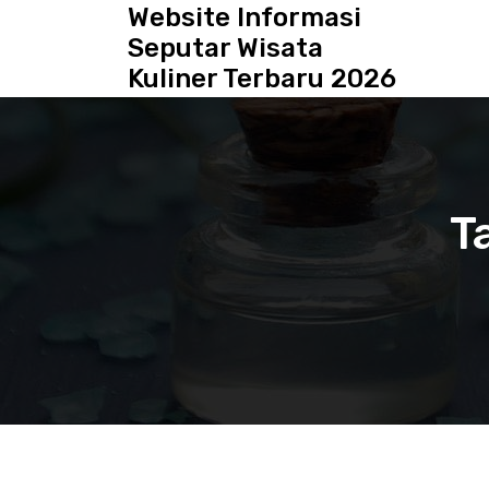
S
Website Informasi
k
Seputar Wisata
i
Kuliner Terbaru 2026
p
t
o
c
o
n
T
t
e
n
t