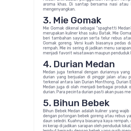
aroma khas. Di santap bersama nasi atau 
mengenyangkan.
3. Mie Gomak
Mie Gomak dikenal sebagai “spaghetti Medan”
merupakan kuliner khas suku Batak. Mie Gom
beri tambahan sayuran serta telur rebus ata
Gomak goreng. Versi kuah biasanya pedas da
rempah. Mie ini sering di jadikan menu sara
menjadi favorit wisatawan maupun penduduk l
4. Durian Medan
Medan juga terkenal dengan duriannya yang 
durian yang berjualan di pinggir jalan atau 
terkenal antara lain Durian Monthong, Durian B
Medan juga di olah menjadi berbagai produk o
durian. Para pecinta durian pasti akan puas menj
5. Bihun Bebek
Bihun Bebek Medan adalah kuliner yang wajib d
dengan potongan bebek goreng atau rebus ya
daun seledri. Kuahnya biasanya kaya rempah, 
ini kerap di jadikan sarapan oleh penduduk loka
lembut berpadu dengan bebek yang gurih menci