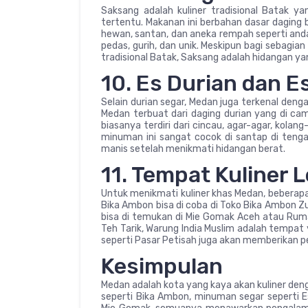
Saksang adalah kuliner tradisional Batak y
tertentu. Makanan ini berbahan dasar daging
hewan, santan, dan aneka rempah seperti and
pedas, gurih, dan unik. Meskipun bagi sebagia
tradisional Batak, Saksang adalah hidangan y
10. Es Durian dan 
Selain durian segar, Medan juga terkenal den
Medan terbuat dari daging durian yang di ca
biasanya terdiri dari cincau, agar-agar, kola
minuman ini sangat cocok di santap di tenga
manis setelah menikmati hidangan berat.
11. Tempat Kuliner 
Untuk menikmati kuliner khas Medan, beberapa 
Bika Ambon bisa di coba di Toko Bika Ambon Z
bisa di temukan di Mie Gomak Aceh atau Ruma
Teh Tarik, Warung India Muslim adalah tempat ya
seperti Pasar Petisah juga akan memberikan p
Kesimpulan
Medan adalah kota yang kaya akan kuliner den
seperti Bika Ambon, minuman segar seperti E