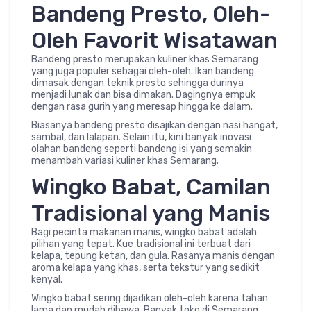
Bandeng Presto, Oleh-
Oleh Favorit Wisatawan
Bandeng presto merupakan kuliner khas Semarang
yang juga populer sebagai oleh-oleh. Ikan bandeng
dimasak dengan teknik presto sehingga durinya
menjadi lunak dan bisa dimakan. Dagingnya empuk
dengan rasa gurih yang meresap hingga ke dalam.
Biasanya bandeng presto disajikan dengan nasi hangat,
sambal, dan lalapan. Selain itu, kini banyak inovasi
olahan bandeng seperti bandeng isi yang semakin
menambah variasi kuliner khas Semarang.
Wingko Babat, Camilan
Tradisional yang Manis
Bagi pecinta makanan manis, wingko babat adalah
pilihan yang tepat. Kue tradisional ini terbuat dari
kelapa, tepung ketan, dan gula. Rasanya manis dengan
aroma kelapa yang khas, serta tekstur yang sedikit
kenyal.
Wingko babat sering dijadikan oleh-oleh karena tahan
lama dan mudah dibawa. Banyak toko di Semarang