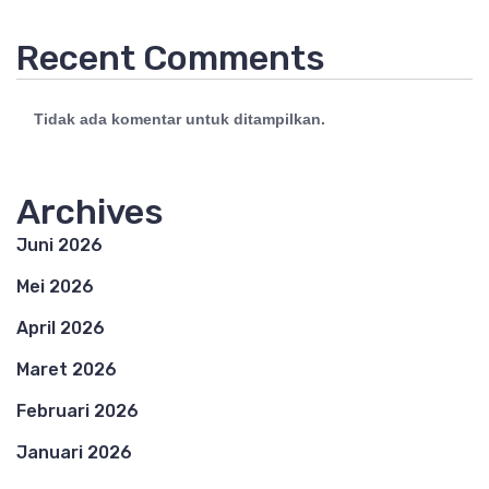
Recent Comments
Tidak ada komentar untuk ditampilkan.
Archives
Juni 2026
Mei 2026
April 2026
Maret 2026
Februari 2026
Januari 2026