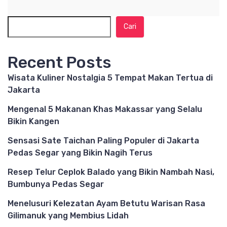
Cari
Recent Posts
Wisata Kuliner Nostalgia 5 Tempat Makan Tertua di
Jakarta
Mengenal 5 Makanan Khas Makassar yang Selalu
Bikin Kangen
Sensasi Sate Taichan Paling Populer di Jakarta
Pedas Segar yang Bikin Nagih Terus
Resep Telur Ceplok Balado yang Bikin Nambah Nasi,
Bumbunya Pedas Segar
Menelusuri Kelezatan Ayam Betutu Warisan Rasa
Gilimanuk yang Membius Lidah