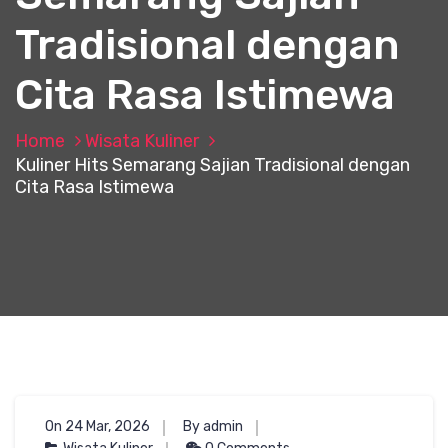
Tradisional dengan
Cita Rasa Istimewa
Home
Wisata Kuliner
Kuliner Hits Semarang Sajian Tradisional dengan
Cita Rasa Istimewa
On 24 Mar, 2026
By admin